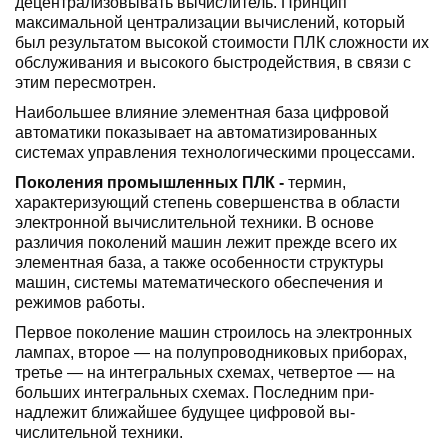
децентрализовывать вычисли­тель. Принцип
максимальной централизации вычислений, который
был результатом высо­кой стоимости ПЛК сложности их
обслужи­вания и высокого быстродействия, в связи с
этим пересмотрен.
Наибольшее влияние элементная база цифровой
автоматики показывает на автоматизированных
системах управления технологическими процессами.
Поколения промышленных ПЛК -
термин,
характеризую­щий степень совершенства в области
элек­тронной вычислительной техники. В основе
различия поколений машин лежит прежде всего их
элементная база, а также особенно­сти структуры
машин, системы математиче­ского обеспечения и
режимов работы.
Первое поколение машин строилось на электронных
лампах, второе — на полупро­водниковых приборах,
третье — на интег­ральных схемах, четвертое — на
больших ин­тегральных схемах. Последним при­
надлежит ближайшее будущее цифровой вы­
числительной техники.