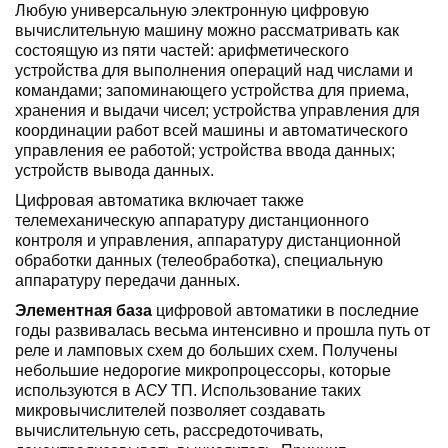
Любую универсальную электронную циф­ровую
вычислительную машину можно рас­сматривать как
состоящую из пяти частей: арифметического
устройства для выполнения операций над числами и
командами; запоминающего устройства для приема,
хранения и выдачи чисел; устройства управления для
координации работ всей машины и автоматического
управления ее работой; устройства ввода данных;
устройств вывода данных.
Цифровая автоматика включает также
телемеханическую аппаратуру дистанционного
контроля и управления, аппаратуру дистанционной
обработки данных (телеобработка), специальную
аппаратуру передачи данных.
Элементная база
цифровой автоматики в последние
годы развивалась весьма интенсивно и прошла путь от
реле и ламповых схем до больших схем. Получены
небольшие недорогие микропроцес­соры, которые
используются в АСУ ТП. Ис­пользование таких
микровычислителей по­зволяет создавать
вычислительную сеть, рассредоточивать,