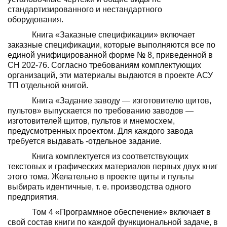
стандартизированного и нестандарт­ного
оборудования.
Книга «Заказные спецификации» вклю­чает
заказные спецификации, которые выпол­няются все по
единой унифицированной фор­ме № 8, приведенной в
СН 202-76. Согласно требованиям комплектующих
организаций, эти материалы выдаются в проекте АСУ
ТП отдельной книгой.
Книга «Задание заводу — изготовителю щитов,
пультов» выпускается по требованию заводов —
изготовителей щитов, пультов и мнемосхем,
предусмотренных проектом. Для каждого завода
требуется выдавать -от­дельное задание.
Книга комплектуется из соответствую­щих
текстовых и графических материалов первых двух книг
этого тома. Желательно в проекте щиты и пульты
выбирать иден­тичные, т. е. производства одного
предприя­тия.
Том 4 «Программное обеспечение» вклю­чает в
свой состав книги по каждой функцио­нальной задаче, в