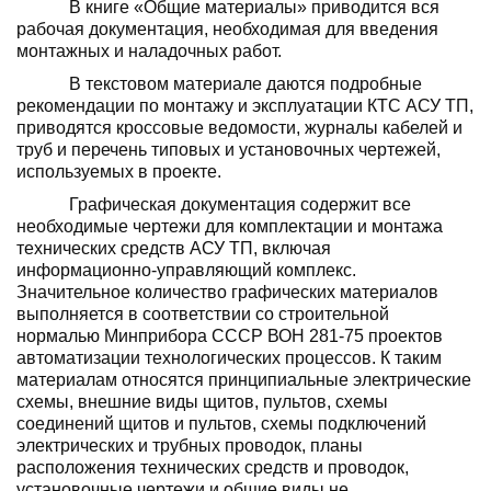
В книге «Общие материалы» приводится вся
рабочая документация, необходимая для введения
монтажных и наладочных работ.
В текстовом материале даются подробные
рекомендации по монтажу и эксплуатации КТС АСУ ТП,
приводятся кроссовые ведо­мости, журналы кабелей и
труб и перечень типовых и установочных чертежей,
исполь­зуемых в проекте.
Графическая документация содержит все
необходимые чертежи для комплектации и монтажа
технических средств АСУ ТП, включая
информационно-управляющий ком­плекс.
Значительное количество графических материалов
выполняется в соответствии со строительной
нормалью Минприбора СССР ВОН 281-75 проектов
автоматизации техноло­гических процессов. К таким
материалам от­носятся принципиальные электрические
схе­мы, внешние виды щитов, пультов, схемы
соединений щитов и пультов, схемы подклю­чений
электрических и трубных проводок, планы
расположения технических средств и проводок,
установочные чертежи и общие виды не