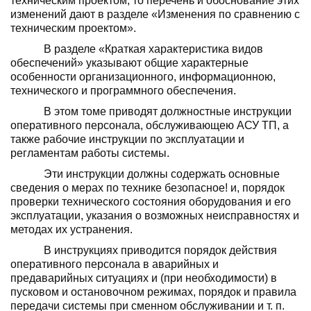
техническим проектом, то перечень и обоснование этих
изменений дают в разде­ле «Изменения по сравнению с
техническим проектом».
В разделе «Краткая характеристика видов
обеспечений» указывают общие характерные
особенности организационного, информа­ционною,
технического и программного обеспечения.
В этом томе приводят должностные ин­струкции
оперативного персонала, обслужи­вающею АСУ ТП, а
также рабочие инструк­ции по эксплуатации и
регламентам работы системы.
Эти инструкции должны содержать ос­новные
сведения о мерах по технике безопас­ное! и, порядок
проверки технического со­стояния оборудования и его
эксплуатации, указания о возможных неисправностях и
ме­тодах их устранения.
В инструкциях приводится порядок дей­ствия
оперативного персонала в аварийных и
предаварийных ситуациях и (при необходи­мости) в
пусковом и остановочном режимах, порядок и правила
передачи системы при сменном обслуживании и т. п.