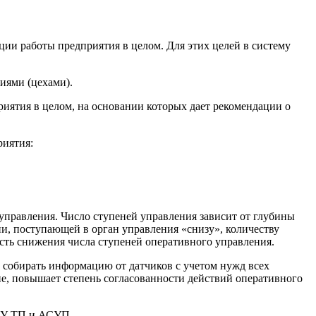
ии работы предприятия в целом. Для этих целей в систему
иями (цехами).
я­тия в целом, на основании которых дает ре­комендации о
риятия:
 управления. Число ступеней управления зависит от глубины
 посту­пающей в орган управления «снизу», коли­честву
сть снижения числа ступеней опера­тивного управления.
 собирать информацию от датчиков с учетом нужд всех
ие, повышает степень согласованности действий оперативного
АСУ ТП и АСУП.