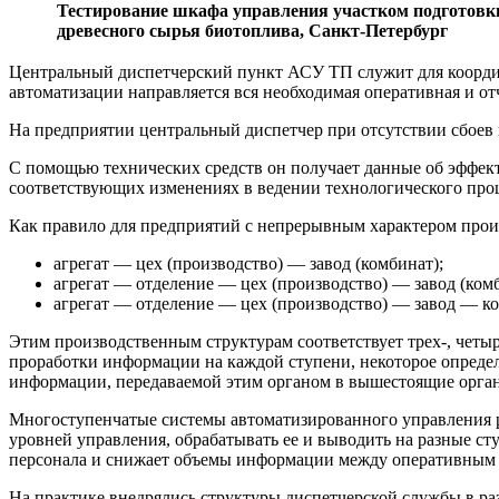
Тестирование шкафа управления участком подготовк
древесного сырья биотоплива, Санкт-Петербург
Центральный диспетчерский пункт АСУ ТП служит для координа
автоматизации направляется вся необхо­димая оперативная и о
На предприятии центральный диспетчер при отсутствии сбоев 
С помощью технических средств он получает данные об эффект
соответствующих изменениях в ведении технологического про
Как правило для предприятий с непрерывным харак­тером прои
агрегат — цех (производство) — завод (комбинат);
агрегат — отделение — цех (производ­ство) — завод (ком
агрегат — отделение — цех (производ­ство) — завод — к
Этим производственным структурам со­ответствует трех-, четы
проработки информации на каждой ступени, некоторое определ
информации, передаваемой этим ор­ганом в вышестоящие орган
Многоступенчатые системы автоматизированного управления ре
уровней управления, обрабатывать ее и вы­водить на разные с
персонала и снижает объемы информации между оперативным п
На практике внедрялись структуры диспетчерской службы в ра