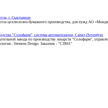
тла, г. Сыктывкар
котла целлюлозно-бумажного производства, для нужд АО «Монд
водства "Солофарм", система автоматизации, Санкт-Петербург
котельной завода по производству лекарств "Солофарм", управ
логия - Siemens Desigo. Заказчик - "СЗМА"