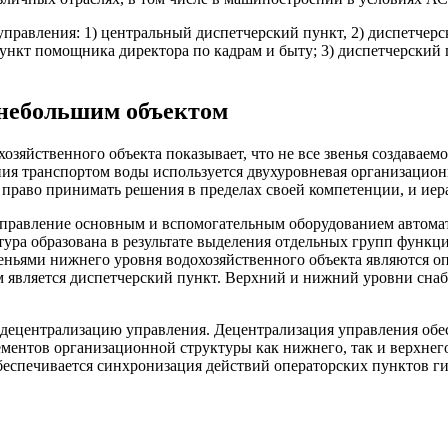
правления: 1) центральный диспетчерский пункт, 2) диспетчерс
пункт помощника директора по кадрам и быту; 3) диспетчерский 
не­большим объектом
зяй­ственного объекта показывает, что не все звенья создаваем
ения транспортом воды используется двухуровневая организаци
право прини­мать решения в пределах своей компетенции, и иер
управление основным и вспомогательным оборудованием автома
ура обра­зована в результате выделения отдельных групп функц
веньями нижнего уровня водохозяй­ственного объекта являются
вляется дис­петчерский пункт. Верхний и нижний уровни снабж
 децентрализацию управления. Децентрализация управления об
­ментов организационной структуры как ниж­него, так и верхнег
беспечивается синхро­низация действий операторских пунктов ги