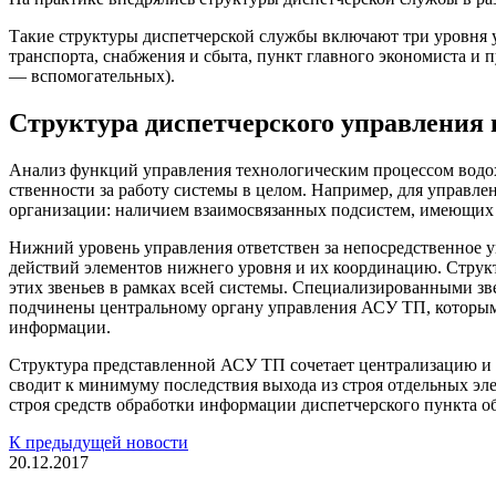
Такие струк­туры диспетчерской службы включают три уровня у
транспорта, снабжения и сбыта, пункт главного экономиста и 
— вспомогательных).
Структура диспетчерского управления 
Анализ функций управле­ния технологическим процессом водохо
ственности за работу системы в целом. Например, для управл
организации: наличием взаимосвя­занных подсистем, имеющих 
Нижний уровень управления ответствен за непосредственное 
действий элементов нижнего уровня и их координацию. Структ
этих звеньев в рамках всей системы. Специализированны­ми з
подчинены центральному органу управления АСУ ТП, которым я
информации.
Структура представленной АСУ ТП соче­тает централизацию и
сводит к минимуму последствия выхода из строя отдельных эле
строя средств обработки информации дис­петчерского пункта о
К предыдущей новости
20.12.2017