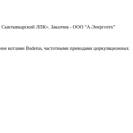
и Сыктывкарский ЛПК». Заказчик - ООО “А-Энерготех”
ление котлами Buderus, частотными приводами циркуляционных