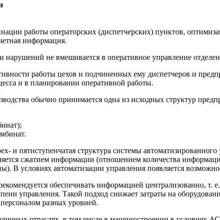
и
ции работы операторских (диспетчерских) пунктов, опти­мизац
тчетная информация.
и нарушений не вмешивается в опера­тивное управление отделен
ивности работы цехов и подчиненных ему диспетчеров и предпри
цесса и в планировании оперативной работы.
зводства обычно принимается од­на из исходных структур предп
бинат);
омбинат.
рех- и пятиступенча­тая структура системы автоматизированного
яется сжатием информации (отношением количества информации,
ы). В условиях автоматизации управления появляется воз­можно
комендуется обеспечивать ин­формацией централизованно, т. е.
тупени управления. Такой подход снижает затраты на оборудован
ерсона­лом разных уровней.
зличных отрас­лях, в том числе в машиностроении в усло­виях 