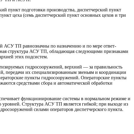
кий пункт подготов­ки производства, диспетчерский пункт
пункт цеха (семь диспетчерский пункт основных цехов и три
ой АСУ ТП рав­нозначны по назначению и по мере ответ­
онная структура АСУ ТП, обладающая следующими призна­ками
архией этих подсистем.
­тизируемых гидросооружений, верхний — за правильность
ий, передачи их специализиро­ванным звеньям и координации
 операторские пункты гидросооружений. Операторские пункты
аются средствами сбора и автоматиче­ской обработки
еспечивает функционирование системы в нормальном режиме и
о уровней. Структура АСУ ТП является гибкой; при выходе из
д­росооружений силами операторов диспетчер­ского пункта.