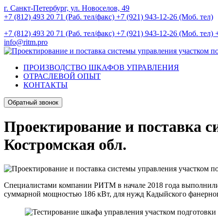
г. Санкт-Петербург, ул. Новоселов, 49
+7 (812) 493 20 71 (Раб. тел/факс)
+7 (921) 943-12-26 (Моб. тел)
+7 (812) 493 20 71 (Раб. тел/факс)
+7 (921) 943-12-26 (Моб. тел)
info@ritm.pro
ПРОИЗВОДСТВО ШКАФОВ УПРАВЛЕНИЯ
ОТРАСЛЕВОЙ ОПЫТ
КОНТАКТЫ
Обратный звонок
Проектирование и поставка с
Костромская обл.
Специалистами компании РИТМ в начале 2018 года выполнили 
суммарной мощностью 186 кВт, для нужд Кадыйского фанерног