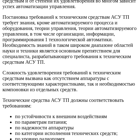
средствам и от степени их удовлетворения во многом зависит
успех ав­томатизации управления.
Постановка требований к техническим средствам АСУ ТП
требует знания, кроме автоматизируемого процесса и
оборудова­ния, теории управления, теории автоматизи­руемого
управления, в том числе организа­ции, информации,
программирования 1 тех­нологической автоматики.
Необходимость знаний в таком широком диапазоне обла­стей
науки и техники является основным препятствием для
специалиста, разрабаты­вающего требования к техническим
сред­ствам АСУ ТП.
Сложность удовлетворения требований к техническим
средствам вызвана как отсут­ствием аппаратуры с
соответствующими характеристиками, так и необходимостью
компоновки из отдельных средств.
Технические средства АСУ ТП должны соответствовать
требованиям:
по устойчивости к внешним воздействиям
по параметрам питания;
по надежности аппаратуры
по категории исполнения технических средств;
по уровню радиопомех.