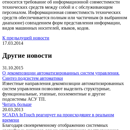
относится требование об ин­формационной совместимости
технических средств между собой и с обслуживающим
персоналом. Информационная совмести­мость технических
средств обеспечивается полным или частичным (в выбранном
диапа­зоне) совпадением форм представления ин­формации,
видов машинных носителей, язы­ков, кодов.
К предыдущей новости
17.03.2014
Другие новости
31.10.2015
О декомпозиции автоматизированных систем управления.
Синтез подсистем автоматики
Известные направления декомпозиции автоматизированных
систем управления позволяют выделить структурные,
функциональные, этапные, поэлементные и другие
подсистемы АСУ ТП.
Читать больше
20.03.2013
SCADA InTouch реагирует на происходящее в реальном
времени
Благодаря своевременному отображению системных